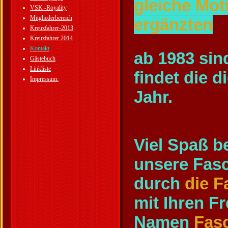
gleiche Mot
VSK -Royality
Mitgliederbereich
ergänzten
Kreuzfahrer-2013
Kreuzfahrer 2014
Kontakt
ab 1983 sin
Gästebuch
Linkliste
findet die d
Impressum:
Jahr.
Viel Spaß b
unsere Fasc
durch
die F
mit Ihren F
Namen
Fas