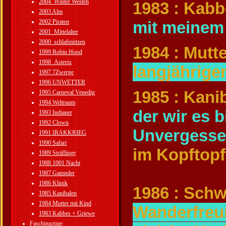
2004_Wilder Westen
1983 : Kab
2003 Alm
2002 Piraten
mit meinem
2001_Mittelalter
2000_schlafmützen
1984 : Mutt
1999 Robin Hood
1998_Asterix
langjährige
1997 7Zwerge
1996 UNWETTER
1985 : Kani
1995 Carneval Venedig
1994 Weltraum
der wir es b
1993 Indianer
1992 Clown
Unvergess
1991 IRAKKRIEG
1990 Safari
im Kopftopf
1989 Sträflinge
1988 1001 Nacht
1987 Gammler
1986 Klinik
1986 : Schw
1985 Kanibalen
1984 Mutter mit Kind
Wanderfreun
1983 Kabbes + Griewe
Faschingzüge