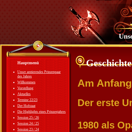
Unse
Geschichte
Hauptmenü
Unser amtierendes Prinzenpaar
des Jahres
Am Anfang 
Willkommen
Vorstellung
Aktuelles
Der erste U
Termine 22/23
Der Hofstaat
Die Highlights eines Prinzenjahres
Session 25 / 26
1980 als Op
Session 24 / 25
Session 23 / 24