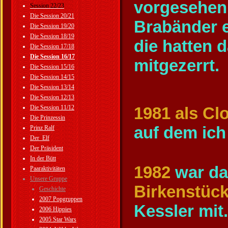
vorgesehen,
Session 22/23
Die Session 20/21
Brabänder 
Die Session 19/20
Die Session 18/19
die hatten 
Die Session 17/18
Die Session 16/17
mitgezerrt.
Die Session 15/16
Die Session 14/15
Die Session 13/14
Die Session 12/13
Die Session 11/12
1981 als C
Die Prinzessin
auf dem ich
Prinz Ralf
Der_Elf
Der Präsident
In der Bütt
1982
war da
Paaraktivitäten
Unsere Gruppe
Birkenstück
Geschichte
2007 Popgruppen
Kessler mit.
2006 Hippies
2005 Star Wars