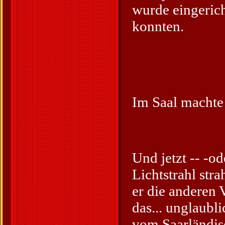
wurde eingeric
konnten.
Im Saal machte s
Und jetzt -- -o
Lichtstrahl stra
er die anderen 
das... unglaubl
vom Saarländis