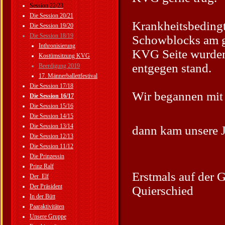
Session 22/23
Die Session 20/21
Krankheitsbedingt
Die Session 19/20
Die Session 18/19
Schowblocks am gl
Inthronisierung
KVG Seite wurden
Kostümsitzung KVG
entgegen stand.
Beerdigung 2019
17. Männerballettfestival
Die Session 17/18
Wir begannen mit
Die Session 16/17
Die Session 15/16
Die Session 14/15
Die Session 13/14
dann kam unsere J
Die Session 12/13
Die Session 11/12
Die Prinzessin
Prinz Ralf
Erstmals auf der 
Der_Elf
Der Präsident
Quierschied
In der Bütt
Paaraktivitäten
Unsere Gruppe