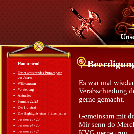
Unse
Beerdigun
Hauptmenü
Unser amtierendes Prinzenpaar
des Jahres
Es war mal wieder
Willkommen
Verabschiedung de
Vorstellung
Aktuelles
gerne gemacht.
Termine 22/23
Der Hofstaat
Die Highlights eines Prinzenjahres
Gemeinsam mit de
Session 25 / 26
Mir senn do Merch
Session 24 / 25
KVG gerne trug.
Session 23 / 24