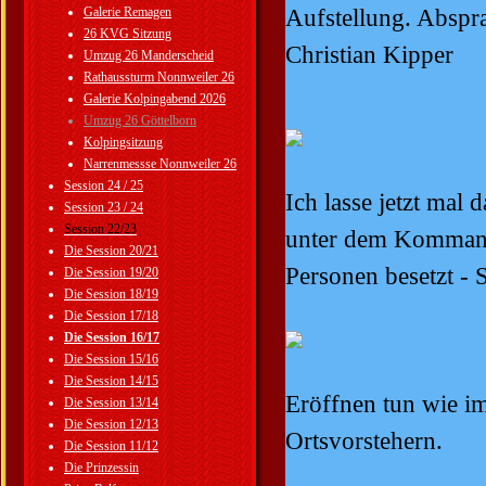
Aufstellung. Abspra
Galerie Remagen
26 KVG Sitzung
Christian Kipper
Umzug 26 Manderscheid
Rathaussturm Nonnweiler 26
Galerie Kolpingabend 2026
Umzug 26 Göttelborn
Kolpingsitzung
Narrenmessse Nonnweiler 26
Session 24 / 25
Ich lasse jetzt mal
Session 23 / 24
Session 22/23
unter dem Kommando
Die Session 20/21
Personen besetzt - 
Die Session 19/20
Die Session 18/19
Die Session 17/18
Die Session 16/17
Die Session 15/16
Die Session 14/15
Eröffnen tun wie 
Die Session 13/14
Die Session 12/13
Ortsvorstehern.
Die Session 11/12
Die Prinzessin