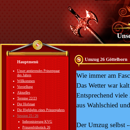
Unse
Umzug 26 Göttelborn
Hauptmenü
Unser amtierendes Prinzenpaar
Wie immer am Fasch
des Jahres
Willkommen
Das Wetter war kalt
Vorstellung
Aktuelles
Entsprechend viele
Termine 22/23
aus Wahlschied und
Der Hofstaat
Die Highlights eines Prinzenjahres
Session 25 / 26
Inthronisierung KVG
Der Umzug selbst --
Prinzenfrühstück 26