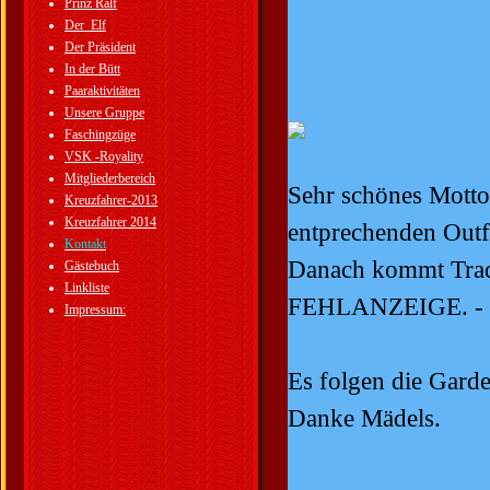
Prinz Ralf
Der_Elf
Der Präsident
In der Bütt
Paaraktivitäten
Unsere Gruppe
Faschingzüge
VSK -Royality
Mitgliederbereich
Sehr schönes Motto 
Kreuzfahrer-2013
Kreuzfahrer 2014
entprechenden Outfi
Kontakt
Danach kommt Tradi
Gästebuch
Linkliste
FEHLANZEIGE. - Ke
Impressum:
Es folgen die Garde
Danke Mädels.