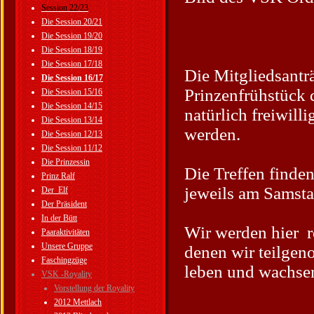
Session 22/23
Die Session 20/21
Die Session 19/20
Die Session 18/19
Die Session 17/18
Die Mitgliedsantr
Die Session 16/17
Prinzenfrühstück 
Die Session 15/16
Die Session 14/15
natürlich freiwill
Die Session 13/14
werden.
Die Session 12/13
Die Session 11/12
Die Prinzessin
Die Treffen find
Prinz Ralf
jeweils am Samstag
Der_Elf
Der Präsident
In der Bütt
Wir werden hier re
Paaraktivitäten
Unsere Gruppe
denen wir teilgen
Faschingzüge
leben und wachse
VSK -Royality
Vorstellung der Royality
2012 Mettlach