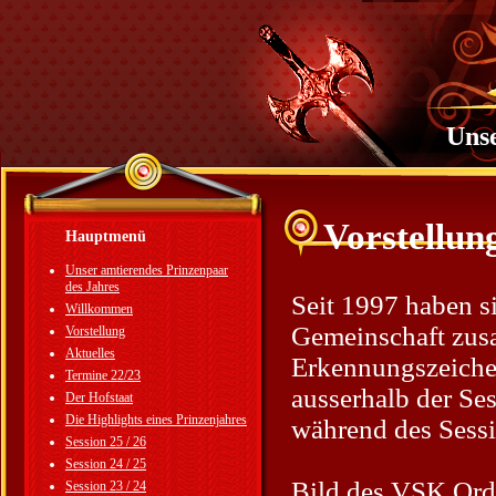
Unse
Vorstellun
Hauptmenü
Unser amtierendes Prinzenpaar
des Jahres
Seit 1997 haben s
Willkommen
Gemeinschaft zus
Vorstellung
Aktuelles
Erkennungszeichen
Termine 22/23
ausserhalb der Ses
Der Hofstaat
Die Highlights eines Prinzenjahres
während des Sessi
Session 25 / 26
Session 24 / 25
Bild des VSK Ord
Session 23 / 24