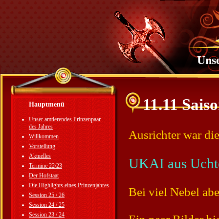
Unse
11.11 Sais
Hauptmenü
Unser amtierendes Prinzenpaar
des Jahres
Ausrichter war die
Willkommen
Vorstellung
Aktuelles
UKAI aus Ucht
Termine 22/23
Der Hofstaat
Die Highlights eines Prinzenjahres
Bei viel Nebel ab
Session 25 / 26
Session 24 / 25
Session 23 / 24