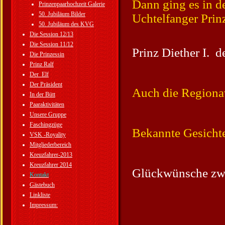
Dann ging es in de
Prinzenpaarhochzeit Galerie
50. Jubiläum Bilder
Uchtelfanger Prin
50. Jubiläum des KVG
Die Session 12/13
Die Session 11/12
Prinz Diether I. de
Die Prinzessin
Prinz Ralf
Der_Elf
Der Präsident
Auch die Regionav
In der Bütt
Paaraktivitäten
Unsere Gruppe
Faschingzüge
Bekannte Gesichte
VSK -Royality
Mitgliederbereich
Kreuzfahrer-2013
Kreuzfahrer 2014
Glückwünsche zwi
Kontakt
Gästebuch
Linkliste
Impressum: