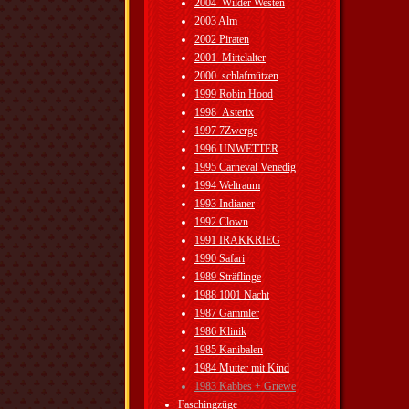
2004_Wilder Westen
2003 Alm
2002 Piraten
2001_Mittelalter
2000_schlafmützen
1999 Robin Hood
1998_Asterix
1997 7Zwerge
1996 UNWETTER
1995 Carneval Venedig
1994 Weltraum
1993 Indianer
1992 Clown
1991 IRAKKRIEG
1990 Safari
1989 Sträflinge
1988 1001 Nacht
1987 Gammler
1986 Klinik
1985 Kanibalen
1984 Mutter mit Kind
1983 Kabbes + Griewe
Faschingzüge