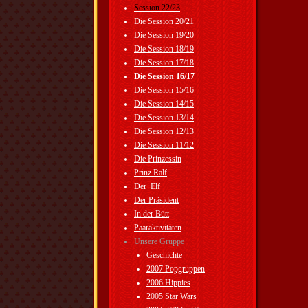
Session 22/23
Die Session 20/21
Die Session 19/20
Die Session 18/19
Die Session 17/18
Die Session 16/17
Die Session 15/16
Die Session 14/15
Die Session 13/14
Die Session 12/13
Die Session 11/12
Die Prinzessin
Prinz Ralf
Der_Elf
Der Präsident
In der Bütt
Paaraktivitäten
Unsere Gruppe
Geschichte
2007 Popgruppen
2006 Hippies
2005 Star Wars