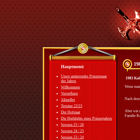
19
Hauptmenü
Unser amtierendes Prinzenpaar
1983 Ka
des Jahres
Wenn man 
Willkommen
Vorstellung
Nach dem 
Aktuelles
Termine 22/23
Aber wie 
Der Hofstaat
Familie Ke
Die Highlights eines Prinzenjahres
Session 25 / 26
Session 24 / 25
Session 23 / 24