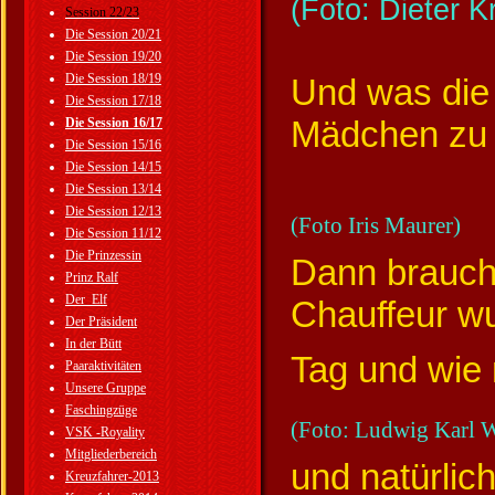
(Foto: Dieter K
Session 22/23
Die Session 20/21
Die Session 19/20
Die Session 18/19
Und was die 
Die Session 17/18
Mädchen zu
Die Session 16/17
Die Session 15/16
Die Session 14/15
Die Session 13/14
Die Session 12/13
(Foto Iris Maurer)
Die Session 11/12
Die Prinzessin
Dann brauch
Prinz Ralf
Der_Elf
Chauffeur wu
Der Präsident
In der Bütt
Tag und wie 
Paaraktivitäten
Unsere Gruppe
Faschingzüge
(Foto: Ludwig Karl 
VSK -Royality
Mitgliederbereich
und natürlic
Kreuzfahrer-2013