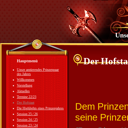
Unse
Der Hofsta
Hauptmenü
Unser amtierendes Prinzenpaar
des Jahres
Der
Willkommen
Vorstellung
Aktuelles
Termine 22/23
Der Hofstaat
Dem Prinzen
Die Highlights eines Prinzenjahres
Session 25 / 26
seine Prinze
Session 24 / 25
Session 23 / 24